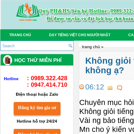
TRANG CHỦ
DẠY TIẾNG VIỆT CHO NGƯỜI NHẬT
CA
trang chủ
»
Không giỏi 
HỌC THỬ MIỄN PHÍ
không ạ?
: 0989.322.428
Hotline
: 0947.414.710
06:12
Điện thoại hoặc Zalo
Chuyên mục hỏi
Đăng ký tìm gia sư
Không giỏi tiếng
Vài ng bảo tiếng
Hotline hỗ trợ 24/24
Mn cho ý kiến v