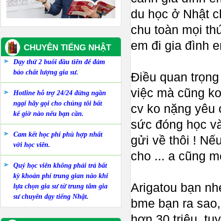
du học ở Nhật c
chu toàn mọi thứ
em đi gia đình e
CHUYÊN TIẾNG NHẬT
Dạy thử 2 buổi đầu tiên để đảm
bảo chất lượng gia sư.
Điều quan trọng 
việc mà cũng ko
Hotline hỗ trợ 24/24 đừng ngần
ngại hãy gọi cho chúng tôi bất
cv ko nặng yêu c
kể giờ nào nếu bạn cần.
sức đóng học và 
Cam kết học phí phù hợp nhất
gửi về thôi ! Nếu
với học viên.
cho ... a cũng m
Quý học viên không phải trả bất
kỳ khoản phí trung gian nào khi
Arigatou bạn nhé
lựa chọn gia sư từ trung tâm gia
sư chuyên dạy tiếng Nhật.
bme bạn ra sao,
hơn 30 triệu, tu