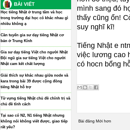
BÀI VIẾT
mình sang đó học
Học tiếng Nhật ở trung tâm và học
thấy cũng ổn! C
trong trường đại học có khác nhau gì
nhiều không ạ
suy nghĩ kĩ!
Cần tuyển gia sư dạy tiếng Nhật cơ
bản ở Trung Kính
Tiếng Nhật e ntn r
Gia sư dạy tiếng Việt cho người Nhật
việc lương cao h
Đội ngũ gia sư tiếng Việt cho người
có hocn bổng hỗ 
Nhật cam kết chất lượng
Giải thích sự khác nhau giữa node và
kara trong bài 39 được cộng đồng
tiếng Nhật hỗ trợ
Từ vựng tiếng Nhật chủ đề chính trị và
chủ đề tính cách
Tại sao có N2, N1 tiếng Nhật nhưng
Bài đăng Mới hơn
không nói không viết được, giao tiếp
rất yếu?