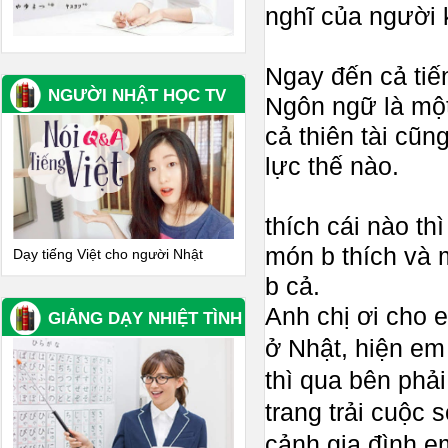
nghĩ của người 
Ngay đến cả tiế
NGƯỜI NHẬT HỌC TV
Ngôn ngữ là một
cả thiên tài cũn
lực thế nào.
thích cái nào th
món b thích và m
Dạy tiếng Việt cho người Nhật
b cả.
Anh chị ơi cho
GIẢNG DẠY NHIỆT TÌNH
ở Nhật, hiện em
thì qua bên phải
trang trải cuộc
cảnh gia đình e