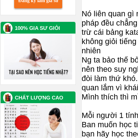
Đăng ký làm gia sư
Nó liên quan gì
pháp đều chẳng 
100% GIA SƯ GIỎI
trừ cái bảng ka
không giỏi tiếng
nhiên
Ng ta bảo thế bở
nên theo suy ng
đòi làm thứ khó.
quan lắm vì khá
Mình thích thì m
CHẤT LƯỢNG CAO
Mỗi người 1 tính
Ban muốn học t
bạn hãy học the